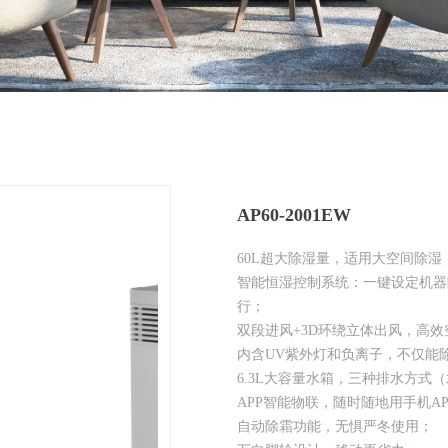
AP60-2001EW
60L超大除湿量，适用大空间除
智能恒湿控制系统：一键设定机器
行；
双段进风+3D环绕立体出风，高
内含UV紫外灯和负离子，不仅能
6.3L大容量水箱，三种排水方式
APP智能物联，随时随地用手机A
自动除霜功能，无惧严冬使用；