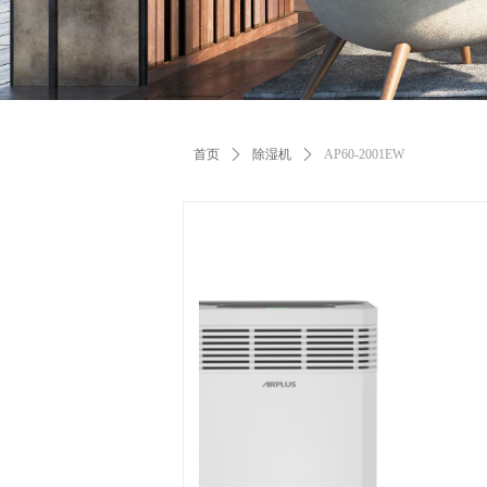
首页
ꄲ
除湿机
ꄲ
AP60-2001EW